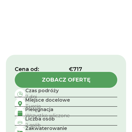
Cena od:​
€717
ZOBACZ OFERTĘ
Czas podróży
7 dni
Miejsce docelowe
Turcja
Pielęgnacja
Wszystko wliczone
Liczba osób
2 osób
Zakwaterowanie