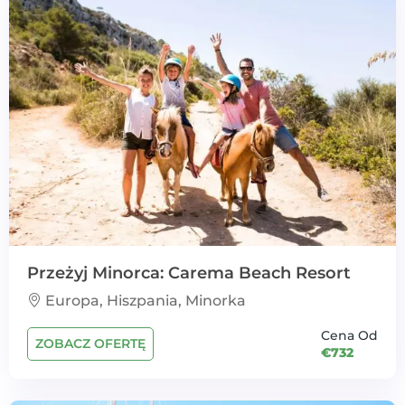
Przeżyj Minorca: Carema Beach Resort
Europa, Hiszpania, Minorka
Cena Od
ZOBACZ OFERTĘ
€732