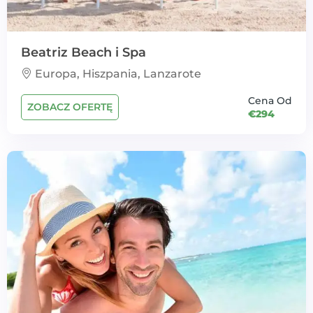
Beatriz Beach i Spa
Europa, Hiszpania, Lanzarote
Cena Od
ZOBACZ OFERTĘ
€294