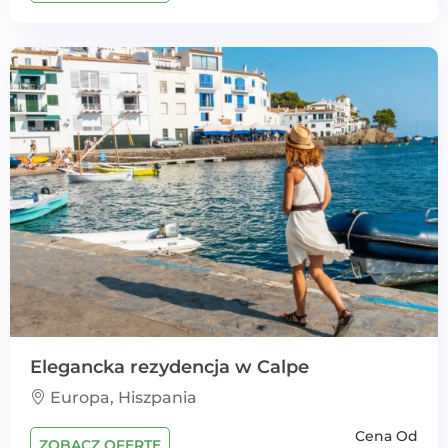
Elegancka rezydencja w Calpe
Europa, Hiszpania
Cena Od
ZOBACZ OFERTĘ