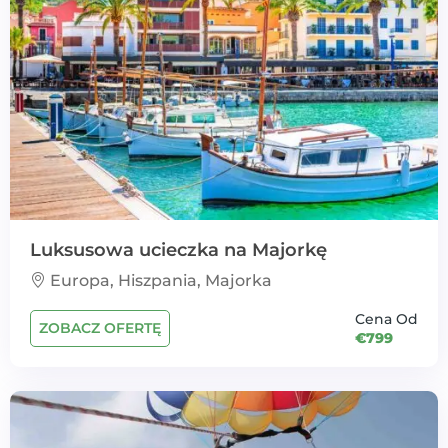
Luksusowa ucieczka na Majorkę
Europa, Hiszpania, Majorka
Cena Od
ZOBACZ OFERTĘ
€799