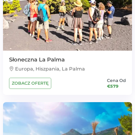
Słoneczna La Palma
Europa, Hiszpania, La Palma
Cena Od
ZOBACZ OFERTĘ
€579