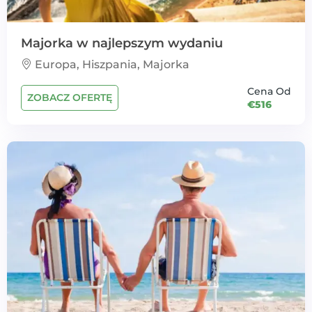
Majorka w najlepszym wydaniu
Europa, Hiszpania, Majorka
Cena Od
ZOBACZ OFERTĘ
€516