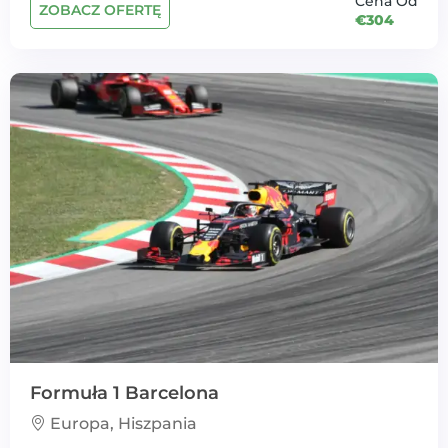
Cena Od
ZOBACZ OFERTĘ
€304
Formuła 1 Barcelona
Europa, Hiszpania