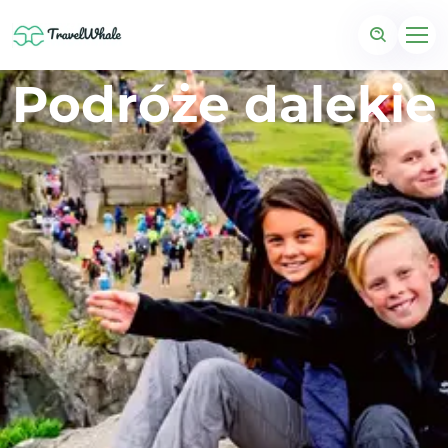
Podróże dalekie