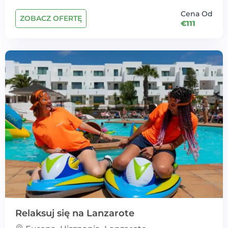
Cena Od
ZOBACZ OFERTĘ
€111
Relaksuj się na Lanzarote