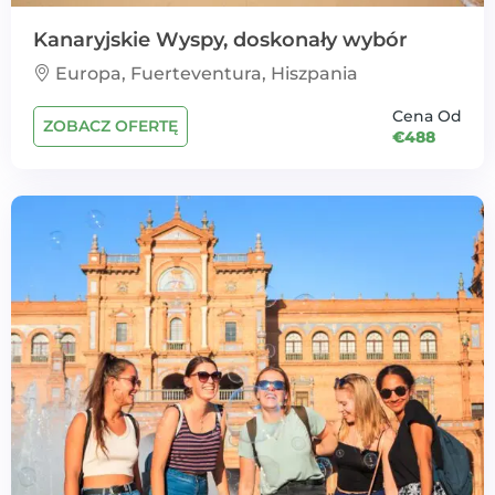
Kanaryjskie Wyspy, doskonały wybór
Europa, Fuerteventura, Hiszpania
Cena Od
ZOBACZ OFERTĘ
€488