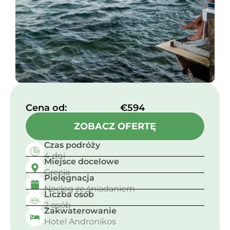
Cena od:​
€594
ZOBACZ OFERTĘ
Czas podróży
4 dni
Miejsce docelowe
Grecja
Pielęgnacja
Nocleg ze śniadaniem
Liczba osób
2 osób
Zakwaterowanie
Hotel Andronikos