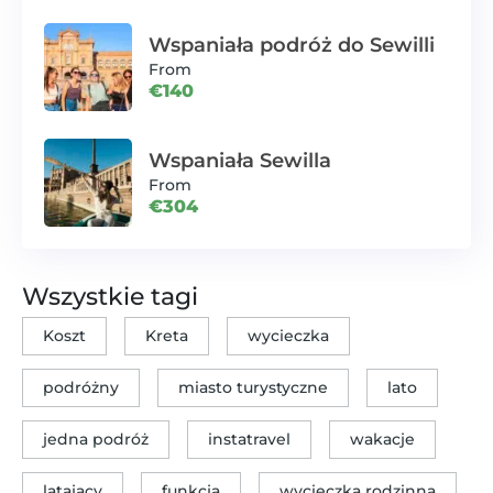
Wspaniała podróż do Sewilli
From
€140
Wspaniała Sewilla
From
€304
Wszystkie tagi
Koszt
Kreta
wycieczka
podróżny
miasto turystyczne
lato
jedna podróż
instatravel
wakacje
latający
funkcja
wycieczka rodzinna