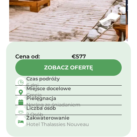
Cena od:​
€577
ZOBACZ OFERTĘ
Czas podróży
6 dni
Miejsce docelowe
Grecja
Pielęgnacja
Nocleg ze śniadaniem
Liczba osób
2 Osób
Zakwaterowanie
Hotel Thalassies Nouveau