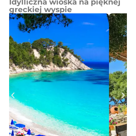
Idylliczna wioska na pięknej
greckiej wyspie