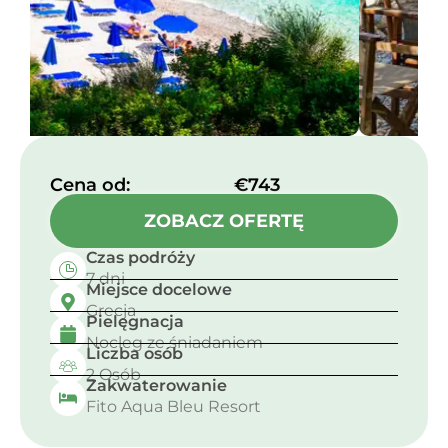
Cena od:​
€743
ZOBACZ OFERTĘ
Czas podróży
7 dni
Miejsce docelowe
Grecja
Pielęgnacja
Nocleg ze śniadaniem
Liczba osób
2 Osób
Zakwaterowanie
Fito Aqua Bleu Resort