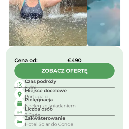
Cena od:​
€490
ZOBACZ OFERTĘ
Czas podróży
8 dni
Miejsce docelowe
Portugalia
Pielęgnacja
Nocleg ze śniadaniem
Liczba osób
2 Osób
Zakwaterowanie
Hotel Solar do Conde