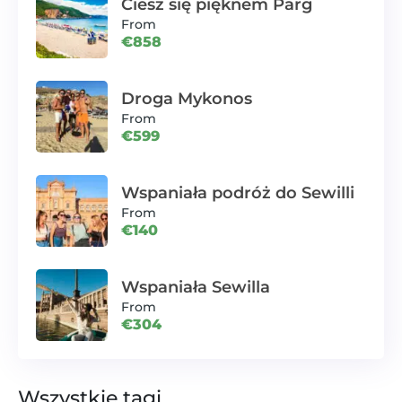
Ciesz się pięknem Parg
From
€858
Droga Mykonos
From
€599
Wspaniała podróż do Sewilli
From
€140
Wspaniała Sewilla
From
€304
Wszystkie tagi