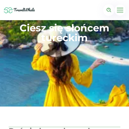
Ciesz się słońcem
tureckim