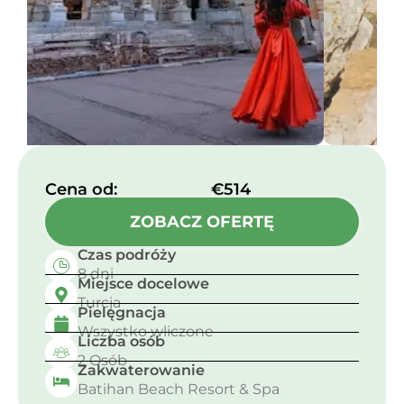
Cena od:​
€514
ZOBACZ OFERTĘ
Czas podróży
8 dni
Miejsce docelowe
Turcja
Pielęgnacja
Wszystko wliczone
Liczba osób
2 Osób
Zakwaterowanie
Batihan Beach Resort & Spa