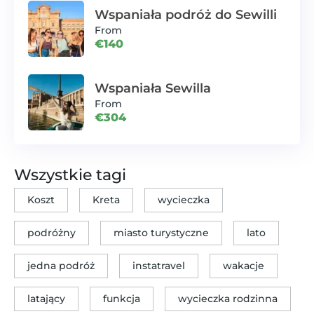
Wspaniała podróż do Sewilli
From
€140
Wspaniała Sewilla
From
€304
Wszystkie tagi
Koszt
Kreta
wycieczka
podróżny
miasto turystyczne
lato
jedna podróż
instatravel
wakacje
latający
funkcja
wycieczka rodzinna