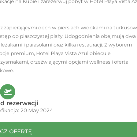
akacje na Kubie i zarezerwuj pobyt w Hotel Playa Vista A
 z zapierającymi dech w piersiach widokami na turkuso
dostęp do piaszczystej plaży. Udogodnienia obejmują dwa
leżakami i parasolami oraz kilka restauracji. Z wyborem
je premium, Hotel Playa Vista Azul obiecuje
zysmakami, orzeźwiającymi opcjami wellness i oferta
wkowe.
d rezerwacji
fikacja: 20 May 2024
CZ OFERTĘ