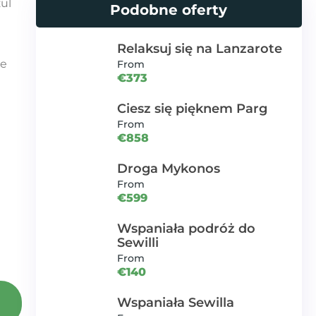
zul
Podobne oferty
Relaksuj się na Lanzarote
we
From
€373
Ciesz się pięknem Parg
From
€858
Droga Mykonos
From
€599
Wspaniała podróż do
Sewilli
From
€140
Wspaniała Sewilla