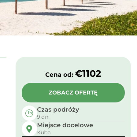
€1102
Cena od: ​
ZOBACZ OFERTĘ
Czas podróży
9 dni
Miejsce docelowe
Kuba