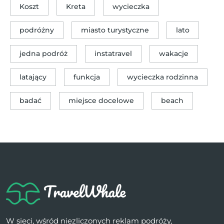
Koszt
Kreta
wycieczka
podróżny
miasto turystyczne
lato
jedna podróż
instatravel
wakacje
latający
funkcja
wycieczka rodzinna
badać
miejsce docelowe
beach
W sieci, wśród niezliczonych reklam podróży,