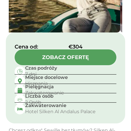
Cena od:​
€304
ZOBACZ OFERTĘ
Czas podróży
7 dni
Miejsce docelowe
Hiszpania
Pielęgnacja
Zakwaterowanie
Liczba osób
2 Osób
Zakwaterowanie
Hotel Silken Al Andalus Palace
Chcesz odkryć Sewillę bez tłumów? Silken Al-