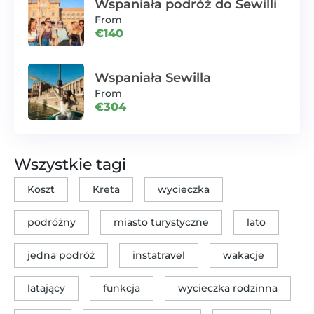
Wspaniała podróż do Sewilli
From
€140
Wspaniała Sewilla
From
€304
Wszystkie tagi
Koszt
Kreta
wycieczka
podróżny
miasto turystyczne
lato
jedna podróż
instatravel
wakacje
latający
funkcja
wycieczka rodzinna