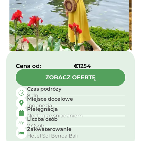
Cena od:​
€1254
ZOBACZ OFERTĘ
Czas podróży
8 dni
Miejsce docelowe
Indonezja
Pielęgnacja
Nocleg ze śniadaniem
Liczba osób
2 Osób
Zakwaterowanie
Hotel Sol Benoa Bali